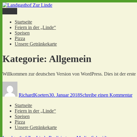
Zum
Inhalt
Menü
Landgasthof Zur Linde
Rheurdt-Schaephuysen
springen
Startseite
Feiern in der „Linde“
Speisen
Pizza
Unsere Getränkekarte
Kategorie:
Allgemein
Willkommen zur deutschen Version von WordPress. Dies ist der erste 
Autor
Veröffentlicht
zu
am
Ha
RichardKoeters
30. Januar 2018
Schreibe einen Kommentar
We
Startseite
Feiern in der „Linde“
Speisen
Pizza
Unsere Getränkekarte