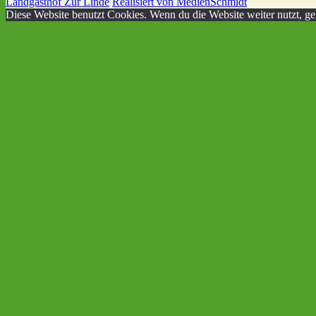
Landgasthof Zur Linde
Realisiert von MedienSchmidt
Diese Website benutzt Cookies. Wenn du die Website weiter nutzt, g